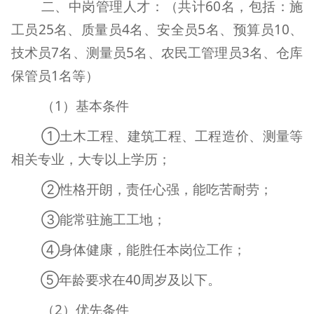
二、中岗管理人才：（共计
60
名，包括：施
工员
25
名、质量员
4
名、安全员
5
名、预算员
10
、
技术员
7
名、测量员
5
名、农民工管理员
3
名、仓库
保管员
1
名等）
（
1
）基本条件
①土木工程、建筑工程、工程造价、测量等
相关专业，大专以上学历；
②性格开朗，责任心强，能吃苦耐劳；
③能常驻施工工地；
④身体健康，能胜任本岗位工作；
⑤年龄要求在
40
周岁及以下。
（
2
）优先条件