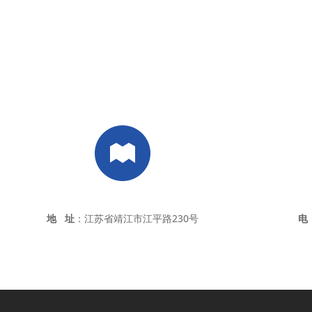
地 址
：江苏省靖江市江平路230号
电