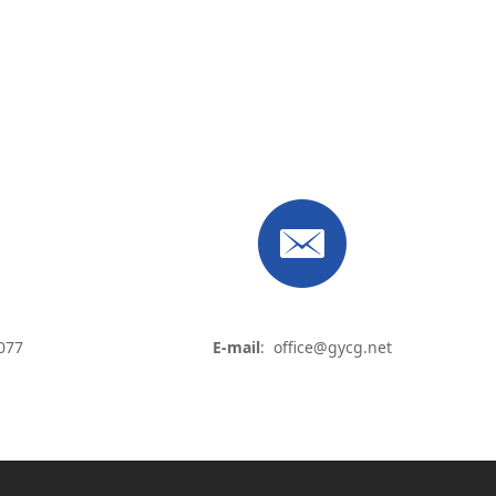
077
E-mail
: office@gycg.net